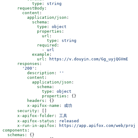
            type
: 
string
      requestBody
:
        content
:
          application/json
:
            schema
:
              type
: 
object
              properties
:
                url
:
                  type
: 
string
              required
:
                - 
url
            example
:
              url
: 
https://v.douyin.com/Gg_uyjQGVmE
      responses
:
        '200'
:
          description
: 
''
          content
:
            application/json
:
              schema
:
                type
: 
object
                properties
: {}
          headers
: {}
          x-apifox-name
: 
成功
      security
: []
      x-apifox-folder
: 
工具
      x-apifox-status
: 
released
      x-run-in-apifox
: 
https://app.apifox.com/web/proje
components
:
  schemas
: {}