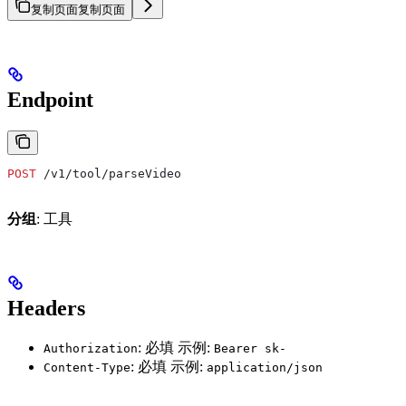
复制页面
复制页面
Endpoint
POST
 /v1/tool/parseVideo
分组
: 工具
Headers
: 必填 示例:
Authorization
Bearer sk-
: 必填 示例:
Content-Type
application/json