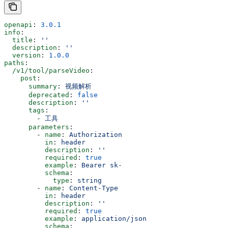
openapi
: 
3.0.1
info
:
  title
: 
''
  description
: 
''
  version
: 
1.0.0
paths
:
  /v1/tool/parseVideo
:
    post
:
      summary
: 
视频解析
      deprecated
: 
false
      description
: 
''
      tags
:
        - 
工具
      parameters
:
        - 
name
: 
Authorization
          in
: 
header
          description
: 
''
          required
: 
true
          example
: 
Bearer sk-
          schema
:
            type
: 
string
        - 
name
: 
Content-Type
          in
: 
header
          description
: 
''
          required
: 
true
          example
: 
application/json
          schema
: