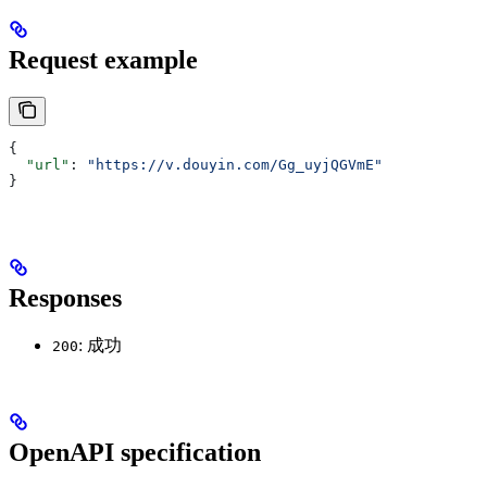
Request example
{
  "url"
: 
"https://v.douyin.com/Gg_uyjQGVmE"
}
Responses
: 成功
200
OpenAPI specification