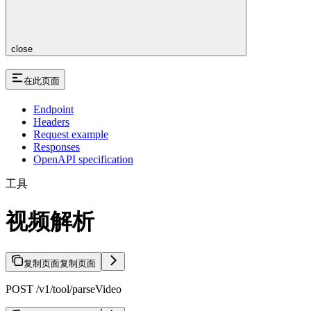
close
在此页面
Endpoint
Headers
Request example
Responses
OpenAPI specification
工具
视频解析
复制页面
复制页面
POST /v1/tool/parseVideo