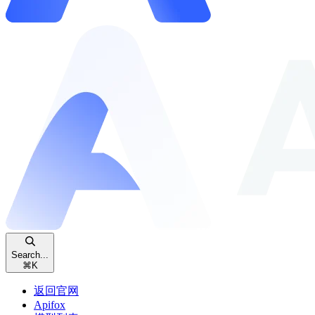
Search...
⌘
K
返回官网
Apifox