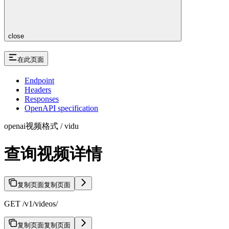
close
在此页面
Endpoint
Headers
Responses
OpenAPI specification
openai视频格式 / vidu
查询视频详情
复制页面
复制页面
GET /v1/videos/
复制页面
复制页面