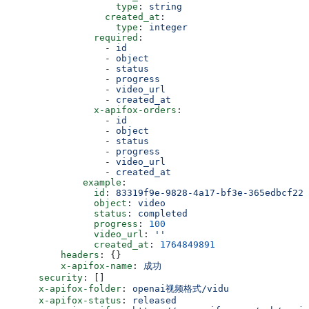
                    type
: 
string
                  created_at
:
                    type
: 
integer
                required
:
                  - 
id
                  - 
object
                  - 
status
                  - 
progress
                  - 
video_url
                  - 
created_at
                x-apifox-orders
:
                  - 
id
                  - 
object
                  - 
status
                  - 
progress
                  - 
video_url
                  - 
created_at
              example
:
                id
: 
83319f9e-9828-4a17-bf3e-365edbcf226
                object
: 
video
                status
: 
completed
                progress
: 
100
                video_url
: 
''
                created_at
: 
1764849891
          headers
: {}
          x-apifox-name
: 
成功
      security
: []
      x-apifox-folder
: 
openai视频格式/vidu
      x-apifox-status
: 
released