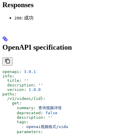
Responses
: 成功
200
OpenAPI specification
openapi
: 
3.0.1
info
:
  title
: 
''
  description
: 
''
  version
: 
1.0.0
paths
:
  /v1/videos/{id}
:
    get
:
      summary
: 
查询视频详情
      deprecated
: 
false
      description
: 
''
      tags
:
        - 
openai视频格式/vidu
      parameters
: