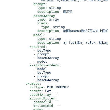
                prompt
:
                  type
: 
string
                  description
: 
提示词
                base64Array
:
                  type
: 
array
                  items
:
                    type
: 
string
                  description
: 
垫图base64数组(可以在上面的p
                model
:
                  type
: 
string
                  description
: 
mj-fast或mj-relax，默认mj
              required
:
                - 
botType
                - 
prompt
                - 
base64Array
                - 
model
              x-apifox-orders
:
                - 
model
                - 
botType
                - 
prompt
                - 
base64Array
            example
:
              botType
: 
MID_JOURNEY
              prompt
: 
Cat
              base64Array
: []
              accountFilter
:
                channelId
: 
''
                instanceId
: 
''
                modes
: []