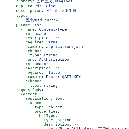
      summary
: 
图片生成(Imagine)
      deprecated
: 
false
      description
: 
文生图，文图生图
      tags
:
        - 
图片/midjourney
      parameters
:
        - 
name
: 
Content-Type
          in
: 
header
          description
: 
''
          required
: 
true
          example
: 
application/json
          schema
:
            type
: 
string
        - 
name
: 
Authorization
          in
: 
header
          description
: 
''
          required
: 
false
          example
: 
Bearer $API_KEY
          schema
:
            type
: 
string
      requestBody
:
        content
:
          application/json
:
            schema
:
              type
: 
object
              properties
:
                botType
:
                  type
: 
string
                  description
: 
>
-
                    bot类型，mj(默认)或niji,可用值:MID_JOUR