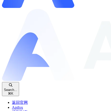
Search...
⌘
K
返回官网
Apifox