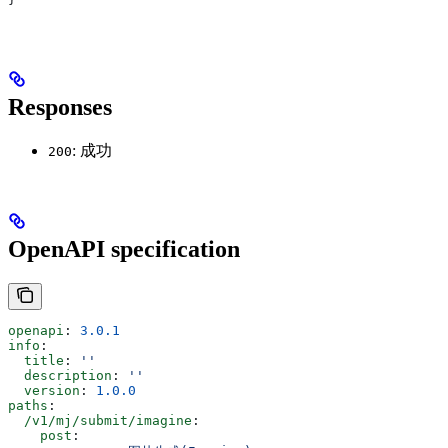
Responses
: 成功
200
OpenAPI specification
openapi
: 
3.0.1
info
:
  title
: 
''
  description
: 
''
  version
: 
1.0.0
paths
:
  /v1/mj/submit/imagine
:
    post
: