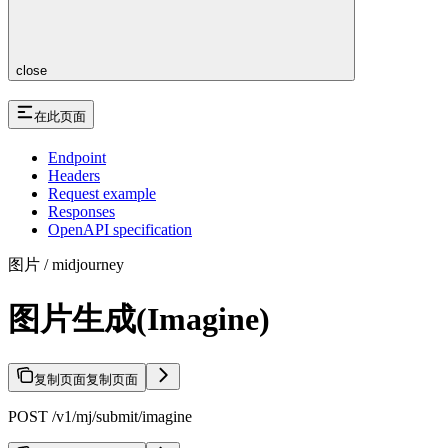
close
在此页面
Endpoint
Headers
Request example
Responses
OpenAPI specification
图片 / midjourney
图片生成(Imagine)
复制页面
复制页面
POST /v1/mj/submit/imagine