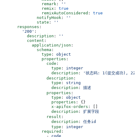
                remark
: 
''
                remix
: 
true
                remixAutoConsidered
: 
true
              notifyHook
: 
''
              state
: 
''
      responses
:
        '200'
:
          description
: 
''
          content
:
            application/json
:
              schema
:
                type
: 
object
                properties
:
                  code
:
                    type
: 
integer
                    description
: 
'状态码: 1(提交成功), 22(
                  description
:
                    type
: 
string
                    description
: 
描述
                  properties
:
                    type
: 
object
                    properties
: {}
                    x-apifox-orders
: []
                    description
: 
扩展字段
                  result
:
                    description
: 
任务id
                    type
: 
integer
                required
:
                  - 
code