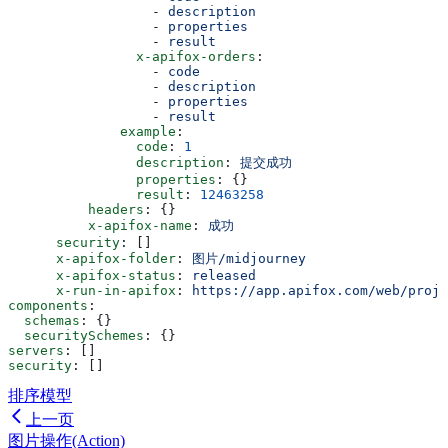
                  - 
description
                  - 
properties
                  - 
result
                x-apifox-orders
:
                  - 
code
                  - 
description
                  - 
properties
                  - 
result
              example
:
                code
: 
1
                description
: 
提交成功
                properties
: {}
                result
: 
12463258
          headers
: {}
          x-apifox-name
: 
成功
      security
: []
      x-apifox-folder
: 
图片/midjourney
      x-apifox-status
: 
released
      x-run-in-apifox
: 
https://app.apifox.com/web/proje
components
:
  schemas
: {}
  securitySchemes
: {}
servers
: []
security
: []
排序模型
上一页
图片操作(Action)