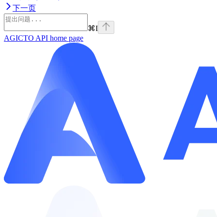
下一页
⌘
I
AGICTO API
home page