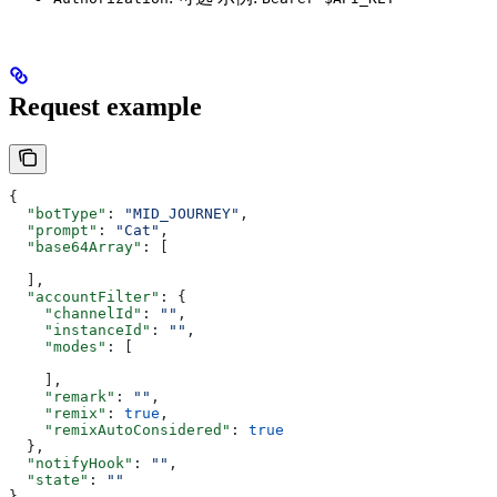
Request example
{
  "botType"
: 
"MID_JOURNEY"
,
  "prompt"
: 
"Cat"
,
  "base64Array"
: [
  ],
  "accountFilter"
: {
    "channelId"
: 
""
,
    "instanceId"
: 
""
,
    "modes"
: [
    ],
    "remark"
: 
""
,
    "remix"
: 
true
,
    "remixAutoConsidered"
: 
true
  },
  "notifyHook"
: 
""
,
  "state"
: 
""
}