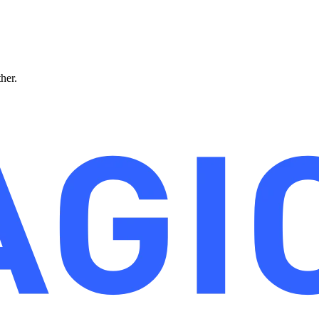
ther.