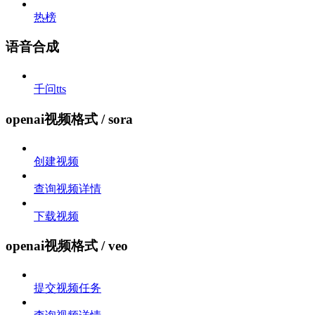
热榜
语音合成
千问tts
openai视频格式 / sora
创建视频
查询视频详情
下载视频
openai视频格式 / veo
提交视频任务