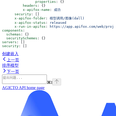
                properties
: {}
          headers
: {}
          x-apifox-name
: 
成功
      security
: []
      x-apifox-folder
: 
模型调用/图像(dall)
      x-apifox-status
: 
released
      x-run-in-apifox
: 
https://app.apifox.com/web/proje
components
:
  schemas
: {}
  securitySchemes
: {}
servers
: []
security
: []
创建嵌入
上一页
排序模型
下一页
⌘
I
AGICTO API
home page