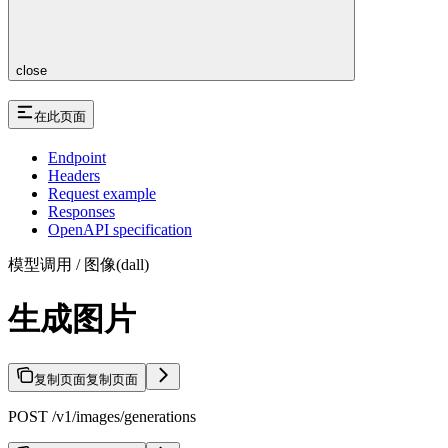
close
在此页面
Endpoint
Headers
Request example
Responses
OpenAPI specification
模型调用 / 图像(dall)
生成图片
复制页面
复制页面
POST /v1/images/generations