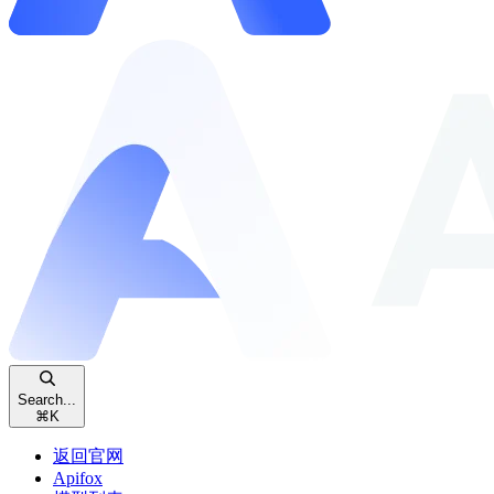
Search...
⌘
K
返回官网
Apifox