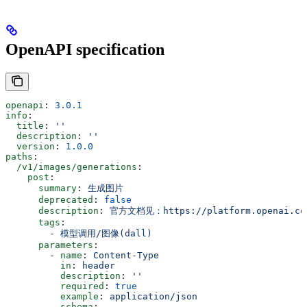
OpenAPI specification
openapi
: 
3.0.1
info
:
  title
: 
''
  description
: 
''
  version
: 
1.0.0
paths
:
  /v1/images/generations
:
    post
:
      summary
: 
生成图片
      deprecated
: 
false
      description
: 
官方文档见：https://platform.openai.com
      tags
:
        - 
模型调用/图像(dall)
      parameters
:
        - 
name
: 
Content-Type
          in
: 
header
          description
: 
''
          required
: 
true
          example
: 
application/json
          schema
: