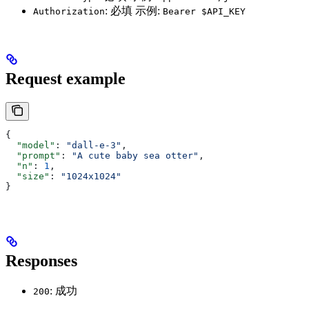
: 必填 示例:
Authorization
Bearer $API_KEY
Request example
{
  "model"
: 
"dall-e-3"
,
  "prompt"
: 
"A cute baby sea otter"
,
  "n"
: 
1
,
  "size"
: 
"1024x1024"
}
Responses
: 成功
200