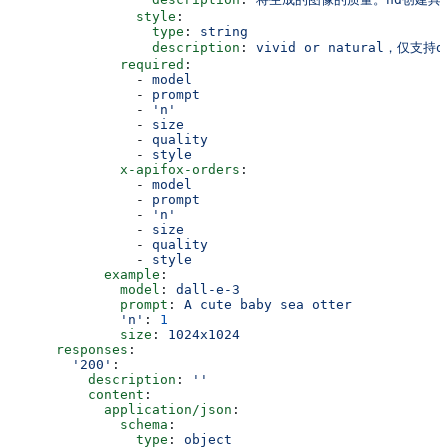
                style
:
                  type
: 
string
                  description
: 
vivid or natural，仅支持d
              required
:
                - 
model
                - 
prompt
                - 
'n'
                - 
size
                - 
quality
                - 
style
              x-apifox-orders
:
                - 
model
                - 
prompt
                - 
'n'
                - 
size
                - 
quality
                - 
style
            example
:
              model
: 
dall-e-3
              prompt
: 
A cute baby sea otter
              'n'
: 
1
              size
: 
1024x1024
      responses
:
        '200'
:
          description
: 
''
          content
:
            application/json
:
              schema
:
                type
: 
object