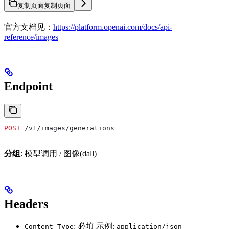
复制页面
复制页面
官方文档见：
https://platform.openai.com/docs/api-
reference/images
Endpoint
POST
 /v1/images/generations
分组
: 模型调用 / 图像(dall)
Headers
: 必填 示例:
Content-Type
application/json