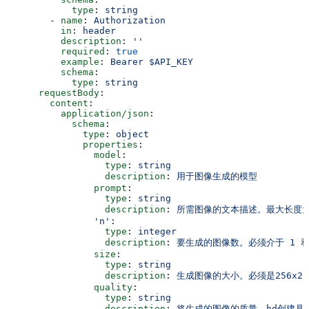
            type
: 
string
        - 
name
: 
Authorization
          in
: 
header
          description
: 
''
          required
: 
true
          example
: 
Bearer $API_KEY
          schema
:
            type
: 
string
      requestBody
:
        content
:
          application/json
:
            schema
:
              type
: 
object
              properties
:
                model
:
                  type
: 
string
                  description
: 
用于图像生成的模型
                prompt
:
                  type
: 
string
                  description
: 
所需图像的文本描述。最大长度为 
                'n'
:
                  type
: 
integer
                  description
: 
要生成的图像数。必须介于 1 和
                size
:
                  type
: 
string
                  description
: 
生成图像的大小。必须是256x256、
                quality
:
                  type
: 
string
                  description
: 
将生成的图像的质量。hd创建具有